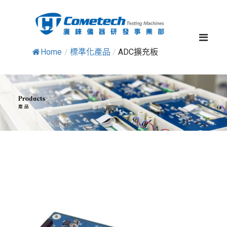
廣
電
路
錸
板
儀
開
器
Home
/
標準化產品
/
ADC擴充板
發
|
研
智
發
慧
ADC擴充板
事
感
測
業
|
部
軟
體
開
發