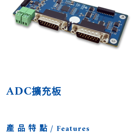
ADC
擴充板
產 品 特 點 / Features