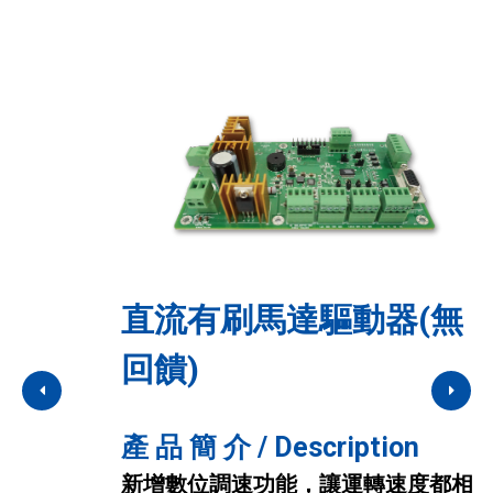
H
i
n
I
g
N
|
E
S
o
S
f
C
t
O
w
a
.
r
,
e
L
D
e
T
v
D
直流有刷馬達驅動器(無
直流無刷馬達驅動器
直流有刷馬達驅動器(有
e
.
l
o
回饋)
回饋)
p
產 品 簡 介 / Description
m
e
同時涵蓋有感測與無感測無刷馬達驅
n
產 品 簡 介 / Description
產 品 簡 介 / Description
t
動，僅需一種驅動板，
新增數位調速功能，讓運轉速度都相
規劃編碼器(Encoder)回饋機制，讓