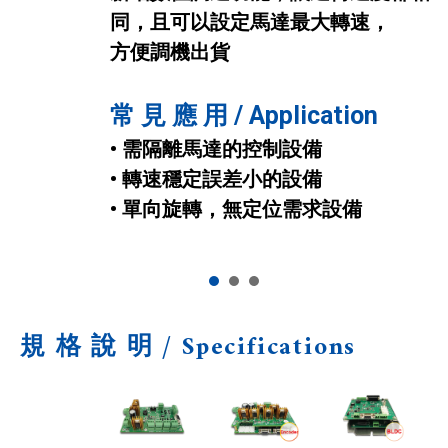
即能涵蓋無刷馬達應用需求
同，且可以設定馬達最大轉速，
直流馬達應用達到類伺服功能
方便調機出貨
且成本較低；另有可與PLC通訊介
常 見 應 用 / Application
面，方便整合擴充使用
• 有感測無刷馬達
常 見 應 用 / Application
• 無感測無刷馬達
• 需隔離馬達的控制設備
常 見 應 用 / Application
• 擴充PLC直流馬達驅動能力
• 轉速穩定誤差小的設備
• 有定位需求設備
• 單向旋轉，無定位需求設備
• 擴充PLC直流馬達驅動能力
• 正反轉且具備電子煞車
1
2
3
規 格 說 明 / Specifications