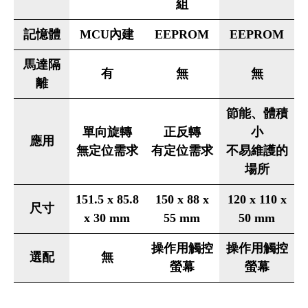
組
記憶體
MCU內建
EEPROM
EEPROM
馬達隔
有
無
無
離
節能、體積
單向旋轉
正反轉
小
應用
無定位需求
有定位需求
不易維護的
場所
151.5 x 85.8
150 x 88 x
120 x 110 x
尺寸
x 30 mm
55 mm
50 mm
操作用觸控
操作用觸控
選配
無
螢幕
螢幕